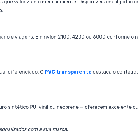
as que valorizam o meio ambiente. Disponíveis em algodão c
o.
 diário e viagens. Em nylon 210D, 420D ou 600D conforme o n
sual diferenciado. O
PVC transparente
destaca o conteúdo
o sintético PU, vinil ou neoprene — oferecem excelente cus
sonalizados com a sua marca.