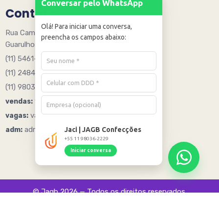
Conversar pelo WhatsApp
Contato
Olá! Para iniciar uma conversa,
Rua Caminho Quinze 205 - Água Chata
preencha os campos abaixo:
Guarulhos - SP - 07251005
(11) 5461-6078
(11) 2484-8090
(11) 98036-2229
vendas@jagb.com.br
vendas:
vagas@jagb.com.br
vagas:
adm@jagb.com.br
Jaci | JAGB Confecções
adm:
+55 11 98036-2229
Iniciar conversa
© Jagb 2026 — Todos os direitos reservados.
Desenvolvido e otimizado por: