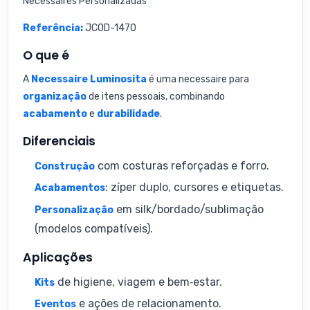
Necessaires Personalizadas
Referência:
JCOD-1470
O que é
A
Necessaire Luminosita
é uma necessaire para
organização
de itens pessoais, combinando
acabamento
e
durabilidade
.
Diferenciais
com costuras reforçadas e forro.
Construção
: zíper duplo, cursores e etiquetas.
Acabamentos
em silk/bordado/sublimação
Personalização
(modelos compatíveis).
Aplicações
de higiene, viagem e bem‑estar.
Kits
e ações de relacionamento.
Eventos