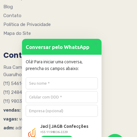
Blog
Contato
Política de Privacidade
Mapa do Site
+
Conversar pelo WhatsApp
Contato
Olá! Para iniciar uma conversa,
Rua Caminho Quinze 205 - Água Chata
preencha os campos abaixo:
Guarulhos - SP - 07251005
(11) 5461-6078
(11) 2484-8090
(11) 98036-2229
vendas@jagb.com.br
vendas:
vagas@jagb.com.br
vagas:
Jaci | JAGB Confecções
adm@jagb.com.br
adm:
+55 11 98036-2229