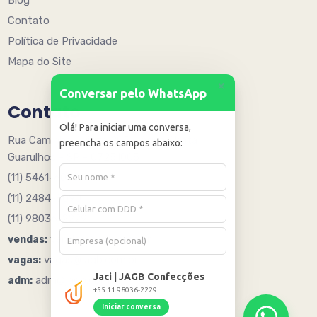
Contato
Política de Privacidade
Mapa do Site
+
Conversar pelo WhatsApp
Contato
Olá! Para iniciar uma conversa,
Rua Caminho Quinze 205 - Água Chata
preencha os campos abaixo:
Guarulhos - SP - 07251005
(11) 5461-6078
(11) 2484-8090
(11) 98036-2229
vendas@jagb.com.br
vendas:
vagas@jagb.com.br
vagas:
Jaci | JAGB Confecções
adm@jagb.com.br
adm:
+55 11 98036-2229
Iniciar conversa