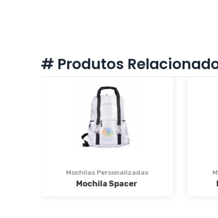
# Produtos Relacionad
s
Mochilas Personalizadas
M
Mochila Ultra Safe