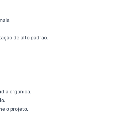
nais.
ação de alto padrão.
ídia orgânica.
io.
e o projeto.