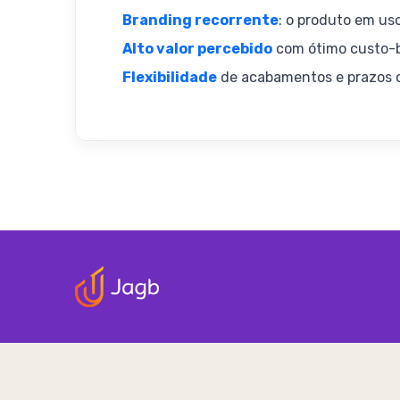
Branding recorrente
: o produto em uso
Alto valor percebido
com ótimo custo-b
Flexibilidade
de acabamentos e prazos c