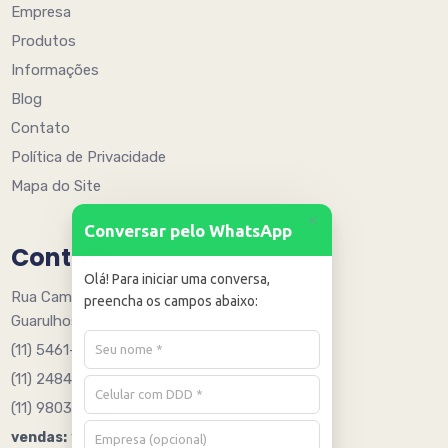
Empresa
Produtos
Informações
Blog
Contato
Política de Privacidade
Mapa do Site
+
Conversar pelo WhatsApp
Contato
Olá! Para iniciar uma conversa,
Rua Caminho Quinze 205 - Água Chata
preencha os campos abaixo:
Guarulhos - SP - 07251005
(11) 5461-6078
(11) 2484-8090
(11) 98036-2229
vendas@jagb.com.br
vendas: