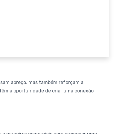
essam apreço, mas também reforçam a
s têm a oportunidade de criar uma conexão
es e parceiros comerciais para promover uma