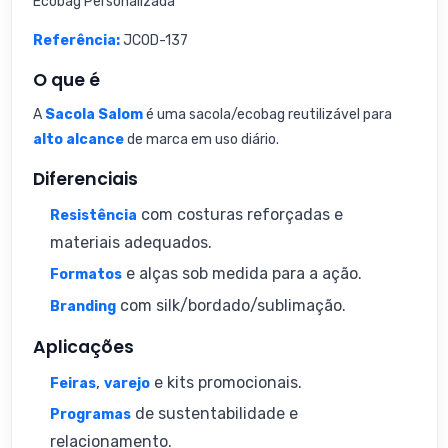
Ecobag Personalizada
Referência:
JCOD-137
O que é
A
Sacola Salom
é uma sacola/ecobag reutilizável para
alto alcance
de marca em uso diário.
Diferenciais
com costuras reforçadas e
Resistência
materiais adequados.
e alças sob medida para a ação.
Formatos
com silk/bordado/sublimação.
Branding
Aplicações
,
e kits promocionais.
Feiras
varejo
de sustentabilidade e
Programas
relacionamento.