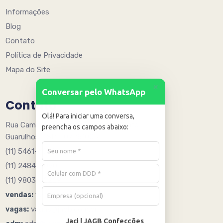
Informações
Blog
Contato
Política de Privacidade
Mapa do Site
+
Conversar pelo WhatsApp
Contato
Olá! Para iniciar uma conversa,
Rua Caminho Quinze 205 - Água Chata
preencha os campos abaixo:
Guarulhos - SP - 07251005
(11) 5461-6078
(11) 2484-8090
(11) 98036-2229
vendas@jagb.com.br
vendas:
vagas@jagb.com.br
vagas:
Jaci | JAGB Confecções