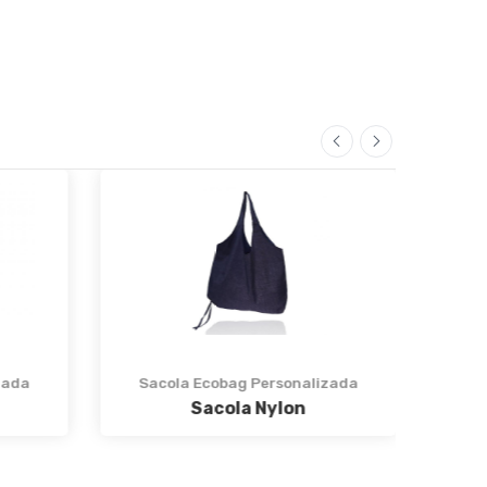
zada
Sacola Ecobag Personalizada
Sa
Sacola Nylon