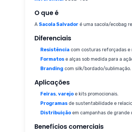
O que é
A
Sacola Salvador
é uma sacola/ecobag re
Diferenciais
Resistência
com costuras reforçadas e 
Formatos
e alças sob medida para a açã
Branding
com silk/bordado/sublimação.
Aplicações
Feiras
,
varejo
e kits promocionais.
Programas
de sustentabilidade e relac
Distribuição
em campanhas de grande c
Benefícios comerciais