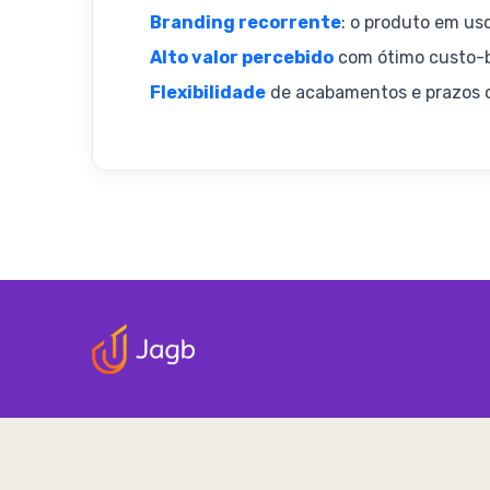
Branding recorrente
: o produto em uso
Alto valor percebido
com ótimo custo-b
Flexibilidade
de acabamentos e prazos c