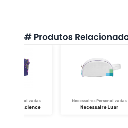
# Produtos Relacionad
as
Necessaires Personalizadas
Nec
ce
Necessaire Luar