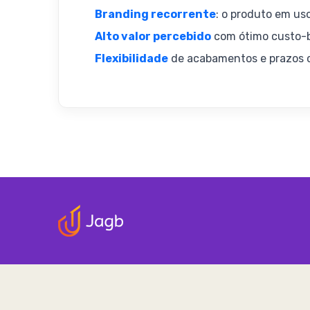
Branding recorrente
: o produto em uso
Alto valor percebido
com ótimo custo-b
Flexibilidade
de acabamentos e prazos c