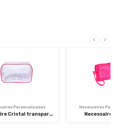
adas
Necessaires Personalizadas
N
Necessaire Cristal transparente
Necessaire Renova