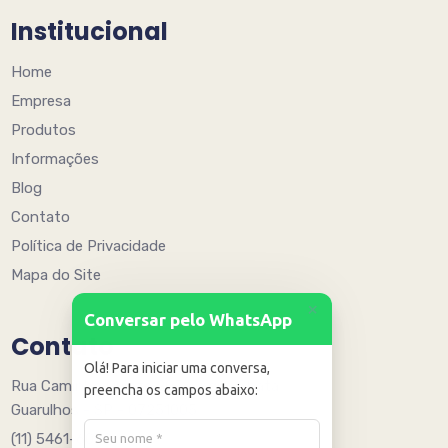
Institucional
Home
Empresa
Produtos
Informações
Blog
Contato
Política de Privacidade
Mapa do Site
+
Conversar pelo WhatsApp
Contato
Olá! Para iniciar uma conversa,
Rua Caminho Quinze 205 - Água Chata
preencha os campos abaixo:
Guarulhos - SP - 07251005
(11) 5461-6078