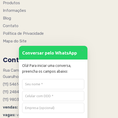
Produtos
Informações
Blog
Contato
Política de Privacidade
Mapa do Site
+
Conversar pelo WhatsApp
Contato
Olá! Para iniciar uma conversa,
Rua Caminho Quinze 205 - Água Chata
preencha os campos abaixo:
Guarulhos - SP - 07251005
(11) 5461-6078
(11) 2484-8090
(11) 98036-2229
vendas@jagb.com.br
vendas:
vagas@jagb.com.br
vagas: