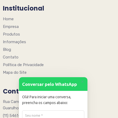
Institucional
Home
Empresa
Produtos
Informações
Blog
Contato
Política de Privacidade
Mapa do Site
+
Conversar pelo WhatsApp
Contato
Olá! Para iniciar uma conversa,
Rua Caminho Quinze 205 - Água Chata
preencha os campos abaixo:
Guarulhos - SP - 07251005
(11) 5461-6078