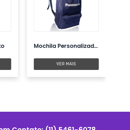
xo
Mochila Personalizada Atacado
VER MAIS
 em Contato:
(11) 5461-6078