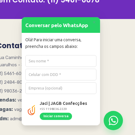
+
Conversar pelo WhatsApp
Olá! Para iniciar uma conversa,
Contato
preencha os campos abaixo:
ua Caminho Quinze 205 - Água Chata
uarulhos - SP - 07251005
11) 5461-6078
11) 2484-8090
11) 98036-2229
endas:
vendas@jagb.com.br
Jaci | JAGB Confecções
agas:
vagas@jagb.com.br
+55 11 98036-2229
Iniciar conversa
dm:
adm@jagb.com.br