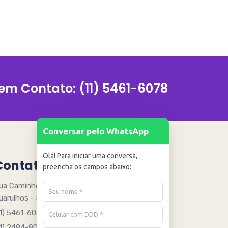
 em Contato:
(11) 5461-6078
+
Conversar pelo WhatsApp
Olá! Para iniciar uma conversa,
Contato
preencha os campos abaixo:
ua Caminho Quinze 205 - Água Chata
uarulhos - SP - 07251005
11) 5461-6078
11) 2484-8090