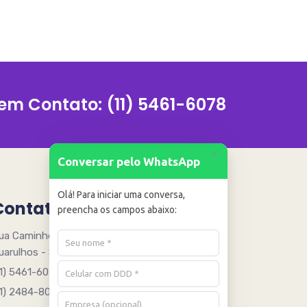
 em Contato:
(11) 5461-6078
+
Conversar pelo WhatsApp
Olá! Para iniciar uma conversa,
Contato
preencha os campos abaixo:
ua Caminho Quinze 205 - Água Chata
uarulhos - SP - 07251005
11) 5461-6078
11) 2484-8090